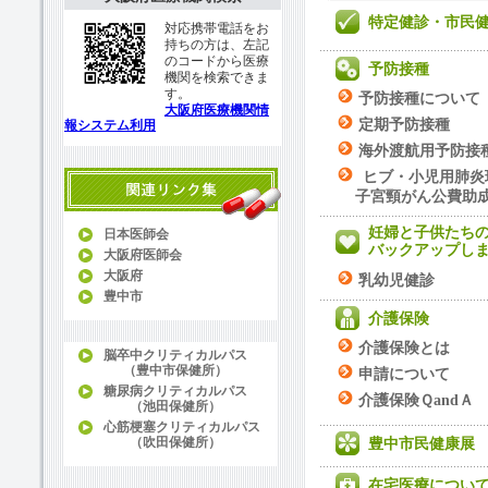
特定健診・市民
対応携帯電話をお
持ちの方は、左記
のコードから医療
予防接種
機関を検索できま
す。
予防接種について
大阪府医療機関情
定期予防接種
報システム利用
海外渡航用予防接
ヒブ・小児用肺炎
子宮頸がん公費助
妊婦と子供たち
日本医師会
バックアップし
大阪府医師会
大阪府
乳幼児健診
豊中市
介護保険
介護保険とは
脳卒中クリティカルパス
（豊中市保健所）
申請について
糖尿病クリティカルパス
介護保険ＱandＡ
（池田保健所）
心筋梗塞クリティカルパス
（吹田保健所）
豊中市民健康展
在宅医療につい